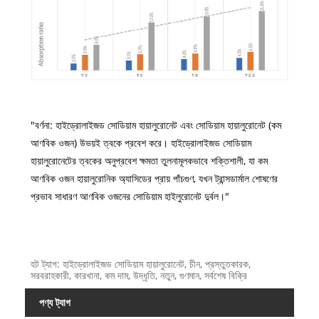
"বর্ণনা: হাইড্রোলাইজড সোডিয়াম হায়ালুরোনেট এবং সোডিয়াম হায়ালুরোনেট (কম
আণবিক ওজন) উভয়ই ত্বকে প্রবেশ করে। হাইড্রোলাইজড সোডিয়াম
হায়ালুরোনেটের ত্বকের অনুপ্রবেশ ক্ষমতা তুলনামূলকভাবে শক্তিশালী, যা কম
আণবিক ওজন হায়ালুরোনিক অ্যাসিডের প্রায় পাঁচগুণ, যখন ট্রান্সডার্মাল শোষণের
প্রভাব সাধারণ আণবিক ওজনের সোডিয়াম হাইলুরোনেট দুর্বল।"
হট ট্যাগ: হাইড্রোলাইজড সোডিয়াম হায়ালুরোনেট, চীন, প্রস্তুতকারক,
সরবরাহকারী, কারখানা, কম দাম, উদ্ধৃতি, নতুন, গুণমান, সর্বশেষ বিক্রি
পণ্য ট্যাগ