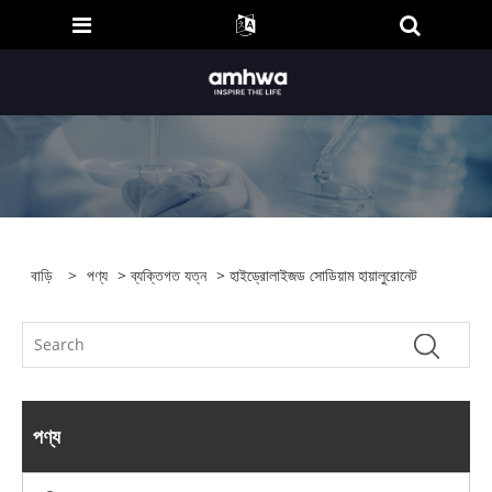
বাড়ি
>
পণ্য
>
ব্যক্তিগত যত্ন
> হাইড্রোলাইজড সোডিয়াম হায়ালুরোনেট
পণ্য