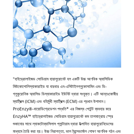
"হাইড্রোলাইজড সোডিয়াম হায়ালুরোনেট হল একটি উচ্চ আণবিক অ্যাসিডিক
মিউকোপোলিস্যাকারাইড যা বারবার এন-এসিটাইলগ্লুকোসামিন এবং ডি-
গ্লুকুরোনিক অ্যাসিড ডিস্যাকারাইড ইউনিট দ্বারা সংযুক্ত। এটি আন্তঃকোষীয়
ম্যাট্রিক্স (ICM) এবং বহির্মুখী ম্যাট্রিক্স (ECM) এর প্রধান উপাদান।
ProEnzy®-বায়োডিগ্রেডেশন পদ্ধতি* এর নিজস্ব পেটেন্ট ব্যবহার করে
EnzyHA™ হাইড্রোলাইজড সোডিয়াম হায়ালুরোনেট কম তাপমাত্রায় স্প্রে
শুকানোর সাথে ল্যাকটোব্যাসিলাস প্লান্টারাম দ্বারা উত্পাদিত হায়ালুরোনিডেসের
মাধ্যমে তৈরি করা হয়। উচ্চ নিরাপত্তা, ভাল ট্রান্সডার্মাল শোষণ আণবিক গঠন এবং