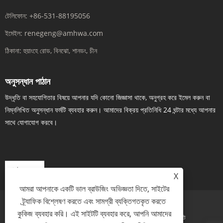
টেলিফোন:
+86-531-88195056
ইমেইল:
renegeng@amhwa.com
ঠিকানা:
হুয়াংহে রোড, বিনঝো, শানডং, চীন
অনুসন্ধান পাঠান
উদ্ধৃতি বা সহযোগিতার বিষয়ে আপনার যদি কোনো জিজ্ঞাসা থাকে, অনুগ্রহ করে ইমেল করুন বা
নিম্নলিখিত অনুসন্ধান ফর্মটি ব্যবহার করুন। আমাদের বিক্রয় প্রতিনিধি 24 ঘন্টার মধ্যে আপনার
সাথে যোগাযোগ করবে।
এখন তদন্ত
X
আমরা আপনাকে একটি ভাল ব্রাউজিং অভিজ্ঞতা দিতে, সাইটের
ট্র্যাফিক বিশ্লেষণ করতে এবং সামগ্রী ব্যক্তিগতকৃত করতে
কুকিজ ব্যবহার করি। এই সাইটটি ব্যবহার করে, আপনি আমাদের
Links
Sitemap
RSS
XML
গোপনীয়তা নীতি