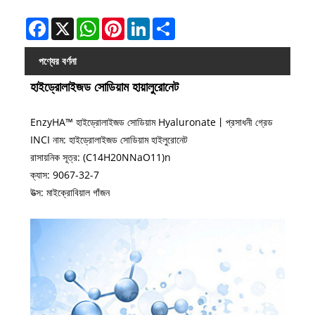
Facebook
X
WhatsApp
Pinterest
LinkedIn
Share
পণ্যের বর্ণনা
হাইড্রোলাইজড সোডিয়াম হায়ালুরোনেট
EnzyHA™ হাইড্রোলাইজড সোডিয়াম Hyaluronate丨প্রসাধনী গ্রেড
INCI নাম: হাইড্রোলাইজড সোডিয়াম হাইলুরোনেট
রাসায়নিক সূত্র: (C14H20NNaO11)n
ক্যাস: 9067-32-7
উত্স: মাইক্রোবিয়াল গাঁজন