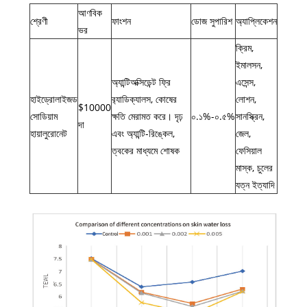
আণবিক
শ্রেণী
ফাংশন
ডোজ সুপারিশ
অ্যাপ্লিকেশন
ভর
ক্রিম,
ইমালসন,
অ্যান্টিঅক্সিডেন্ট ফ্রি
এসেন্স,
হাইড্রোলাইজড
র‌্যাডিক্যালস, কোষের
লোশন,
$10000
সোডিয়াম
ক্ষতি মেরামত করে। দৃঢ়
০.১%-০.৫%
সানস্ক্রিন,
দা
হায়ালুরোনেট
এবং অ্যান্টি-রিঙ্কেল,
জেল,
ত্বকের মাধ্যমে শোষক
ফেসিয়াল
মাস্ক, চুলের
যত্ন ইত্যাদি