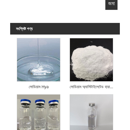
সংশ্লিষ্ট পণ্য
সোডিয়াম Hya
সোডিয়াম অ্যাসিটাইলেটেড হায়ালুরোনেট